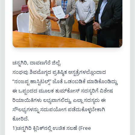
ಚನ್ನಗಿರಿ, ದಾವಣಗೆರೆ ಜಿಲ್ಲೆ.
ಸಂಘವು ಶಿವಮೊಗ್ಗದ ಪ್ರತಿಷ್ಠಿತ ಆಸ್ಪತ್ರೆಗಳಲ್ಲೊಂದಾದ
“ನಂಜಪ್ಪ ಹಾಸ್ಪಿಟಲ್ಸ್” ಜೊತೆ ಒಡಂಬಡಿಕೆ ಮಾಡಿಕೊಂಡಿದ್ದು
ಈ ಒಪ್ಪಂದದ ಮೂಲಕ ತುಮ್‌ಕೋಸ್ ಸದಸ್ಯರಿಗೆ ವಿಶೇಷ
ರಿಯಾಯಿತಿಗಳು ಲಭ್ಯವಾಗಲಿದ್ದು, ಎಲ್ಲಾ ಸದಸ್ಯರು ಈ
ಸೌಲಭ್ಯಗಳನ್ನು ಸದುಪಯೋಗ ಪಡೆದುಕೊಳ್ಳಬೇಕಾಗಿ
ಕೋರಿದೆ.
1)ಚನ್ನಗಿರಿ ಕ್ಲಿನಿಕ್‌ನಲ್ಲಿ ಉಚಿತ ಸಲಹೆ (Free