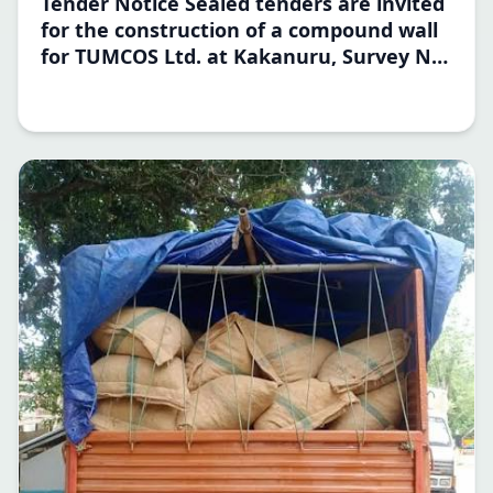
Tender Notice Sealed tenders are invited
for the construction of a compound wall
for TUMCOS Ltd. at Kakanuru, Survey No.
67/9 and Survey No. 67/10, Channagiri
Taluk, Davanagere District.